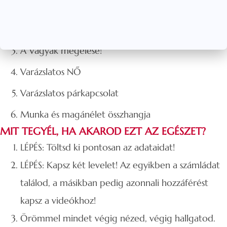
Hogyan érezheted magadat a körülmények
ellenére biztonságban?
A Vágyak megélése!
Varázslatos NŐ
Varázslatos párkapcsolat
Munka és magánélet összhangja
MIT TEGYÉL, HA AKAROD EZT AZ EGÉSZET?
LÉPÉS: Töltsd ki pontosan az adataidat!
LÉPÉS: Kapsz két levelet! Az egyikben a számládat
találod, a másikban pedig azonnali hozzáférést
kapsz a videókhoz!
Örömmel mindet végig nézed, végig hallgatod.