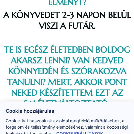
ÉLMÉNYT?
A KÖNYVEDET 2-3 NAPON BELÜL
VISZI A FUTÁR.
TE IS EGÉSZ ÉLETEDBEN BOLDOG
AKARSZ LENNI? VAN KEDVED
KÖNNYEDÉN ÉS SZÓRAKOZVA
TANULNI?
MERT, AKKOR PONT
NEKED KÉSZÍTETTEM EZT AZ
5+1 ÉLETVÁLTOZTATÓ
Cookie hozzájárulás
ELŐADÁSSOROZATOT!
Cookie-kat használunk az oldal megfelelő működéséhez, a
forgalom és teljesítmény elemzéséhez, valamint a közösségi
ÍME AZ ELŐADÁSOKBÓL EGY KIS
funkciók biztosításához.
COOKIE BEÁLLÍTÁSOK