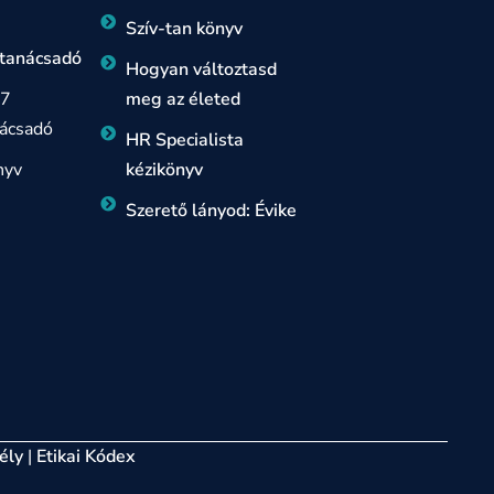
Szív-tan könyv
 tanácsadó
Hogyan változtasd
 7
meg az életed
ácsadó
HR Specialista
nyv
kézikönyv
Szerető lányod: Évike
ély
|
Etikai Kódex