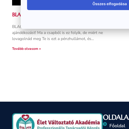
Összes elfogadása
BLACK FRIDAY – FANTASZTIKUS AJÁNLAT!
BLACK FRIDAY AZ ÉVÁNÁL! Nem tudjuk megunni az
ajándékozást! Ma a csapból is ez folyik, de miért ne
lovagolnád meg Te is ezt a pénzhullámot, és
Tovább olvasom »
OLDALA
Főoldal