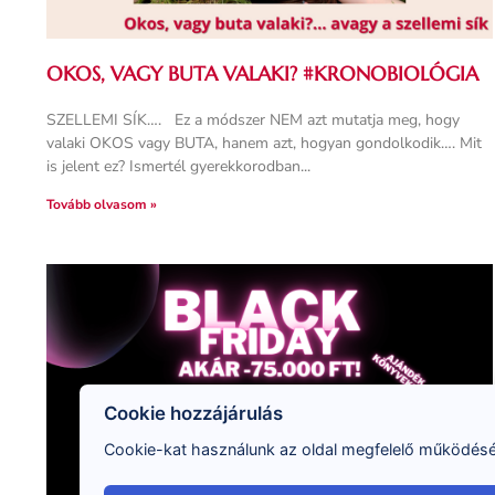
OKOS, VAGY BUTA VALAKI? #KRONOBIOLÓGIA
SZELLEMI SÍK…. Ez a módszer NEM azt mutatja meg, hogy
valaki OKOS vagy BUTA, hanem azt, hogyan gondolkodik…. Mit
is jelent ez? Ismertél gyerekkorodban
Tovább olvasom »
Cookie hozzájárulás
Cookie-kat használunk az oldal megfelelő működéséh