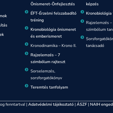
Önismeret-Önfejlesztés
képzés
ÉFT-Érzelmi felszabadító
Kronobiológia
amok
tréning
Rajzelemzés –
ítás
Kronobiológia önismeret
szimbólum tan
ek
és emberismeret
Sorsforgatókö
Kronodinamika – Krono II.
tanácsadó
Rajzelemzés – 7
szimbólum rajteszt
Sorselemzés,
sorsforgatókönyv
Teremtés tanfolyam
g fenntartva! |
Adatvédelmi tájékoztató
|
ÁSZF
|
NAIH enged