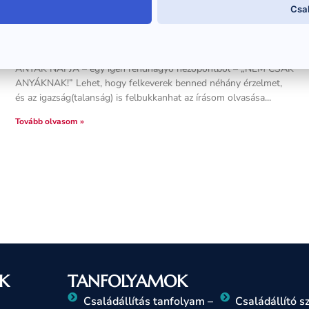
Csa
ANYÁK NAPJA – IGEN RENDHAGYÓ
NÉZŐPONTOKKAL….
ANYÁK NAPJA – egy igen rendhagyó nézőpontból – „NEM CSAK
ANYÁKNAK!” Lehet, hogy felkeverek benned néhány érzelmet,
és az igazság(talanság) is felbukkanhat az írásom olvasása
Tovább olvasom »
K
TANFOLYAMOK
Családállítás tanfolyam –
Családállító 