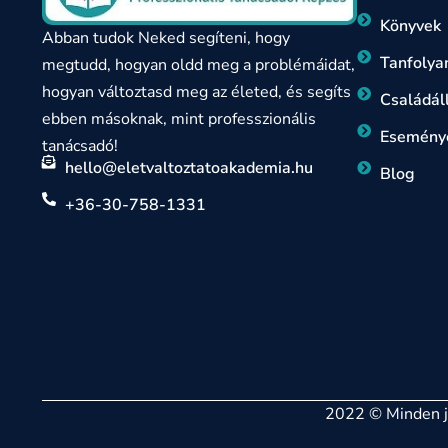
Könyvek
Abban tudok Neked segíteni, hogy
Tanfoly
megtudd, hogyan oldd meg a problémáidat,
hogyan változtasd meg az életed, és segíts
Családáll
ebben másoknak, mint professzionális
Esemény
tanácsadó!
hello@eletvaltoztatoakademia.hu
Blog
+36-30-758-1331
2022 © Minden jo