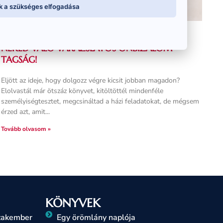
k a szükséges elfogadása
KÖNNYED ÖNFEJLESZTÉSRE VÁGYSZ? ITT A
NEKED VALÓ VARÁZSLATOS ÖNBIZALOM
TAGSÁG!
Eljött az ideje, hogy dolgozz végre kicsit jobban magadon?
Elolvastál már ötszáz könyvet, kitöltöttél mindenféle
személyiségtesztet, megcsináltad a házi feladatokat, de mégsem
érzed azt, amit
Tovább olvasom »
KÖNYVEK
szakember
Egy örömlány naplója