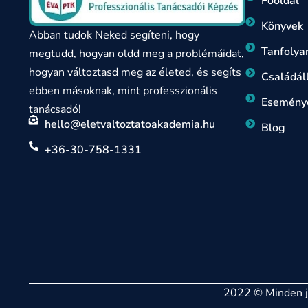
Főoldal
Könyvek
Abban tudok Neked segíteni, hogy
Tanfoly
megtudd, hogyan oldd meg a problémáidat,
hogyan változtasd meg az életed, és segíts
Családáll
ebben másoknak, mint professzionális
Esemény
tanácsadó!
hello@eletvaltoztatoakademia.hu
Blog
+36-30-758-1331
2022 © Minden jo