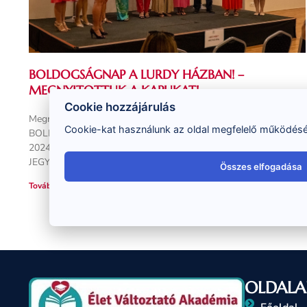
BOLDOGSÁGNAP A LURDY HÁZBAN! –
MEGNYITOTTUK A KAPUKAT!
Cookie hozzájárulás
Megnyitottuk végre a kapukat, indulhat a jelentkezés…!
Cookie-kat használunk az oldal megfelelő működéséh
BOLDOGSÁGNAP ÉS CSALÁDÁLLÍTÁS a Lurdy Házban
2024.06.01-jén!
Legyél az elsők közt, SZEREZD MEG A
JEGYEDET – most még
Összes elfogadása
Tovább olvasom »
OLDALA