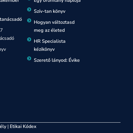
szakember
Egy örömlány naplója
Szív-tan könyv
 tanácsadó
Hogyan változtasd
 7
meg az életed
ácsadó
HR Specialista
nyv
kézikönyv
Szerető lányod: Évike
ély
|
Etikai Kódex