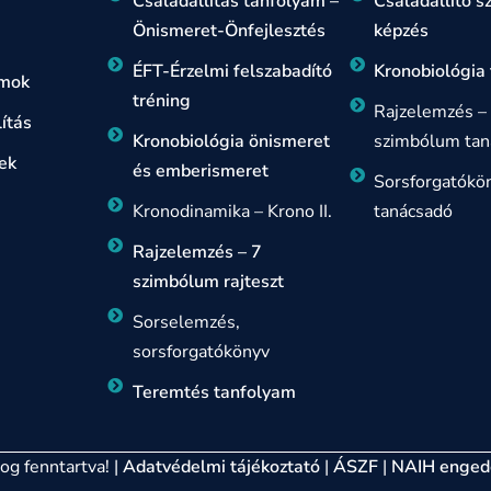
Családállítás tanfolyam –
Családállító 
Önismeret-Önfejlesztés
képzés
ÉFT-Érzelmi felszabadító
Kronobiológia
amok
tréning
Rajzelemzés –
ítás
Kronobiológia önismeret
szimbólum tan
ek
és emberismeret
Sorsforgatókö
Kronodinamika – Krono II.
tanácsadó
Rajzelemzés – 7
szimbólum rajteszt
Sorselemzés,
sorsforgatókönyv
Teremtés tanfolyam
g fenntartva! |
Adatvédelmi tájékoztató
|
ÁSZF
|
NAIH enged