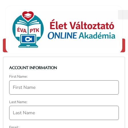
CHECKOUT
Missing Payment Method: No payment
methods have been configured for this site.
ACCOUNT INFORMATION
First Name:
Last Name:
Email: