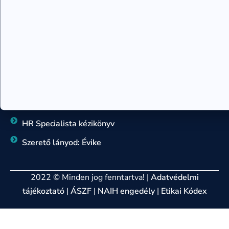
Rajzelemzés – 7 szimbólum tanácsadó
Sorsforgatókönyv tanácsadó
KÖNYVEK
Egy örömlány naplója
Szív-tan könyv
Hogyan változtasd meg az életed
HR Specialista kézikönyv
Szerető lányod: Évike
2022 © Minden jog fenntartva! |
Adatvédelmi
tájékoztató
|
ÁSZF
|
NAIH engedély
|
Etikai Kódex