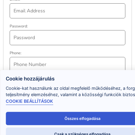
Password:
Phone:
Cookie hozzájárulás
Cookie-kat használunk az oldal megfelelő működéséhez, a for
teljesítmény elemzéséhez, valamint a közösségi funkciók bizto
ONLINE MEGRENDELŐK
COOKIE BEÁLLÍTÁSOK
Összes elfogadása
Product Price:
Free
Total Price:
Csak a szükséges elfogadása