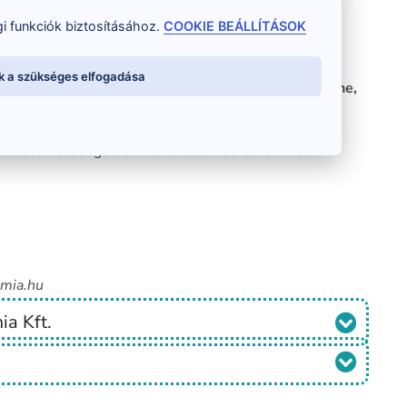
i funkciók biztosításához.
COOKIE BEÁLLÍTÁSOK
Z ŰRLAPOT!
k a szükséges elfogadása
ni a tanfolyamok közül, vagy nem vagy biztos benne,
leg személyes konzultációra jelentkeznél?
adott elérhetőségeiden hamarosan felveszem veled a
emia.hu
ia Kft.