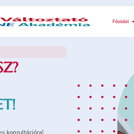
Főoldal
SZ?
T!
s konzultációra!