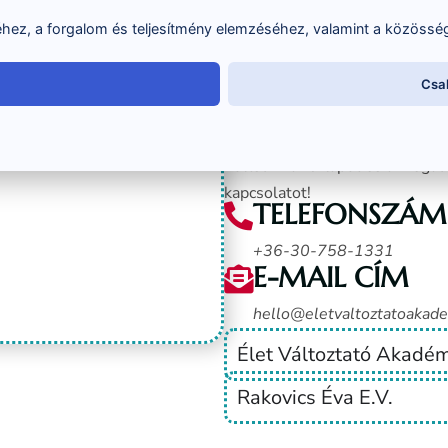
ez, a forgalom és teljesítmény elemzéséhez, valamint a közösség
TÖLTSD KI A
Csa
Elakadtál? Nem tudsz választa
hogy melyik való neked? Eset
Töltsd ki az űrlapot és a meg
kapcsolatot!
TELEFONSZÁM
+36-30-758-1331
E-MAIL CÍM
hello@eletvaltoztatoakad
Élet Változtató Akadém
Rakovics Éva E.V.