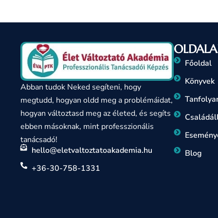
OLDALA
Főoldal
Könyvek
Abban tudok Neked segíteni, hogy
Tanfoly
megtudd, hogyan oldd meg a problémáidat,
hogyan változtasd meg az életed, és segíts
Családáll
ebben másoknak, mint professzionális
Esemény
tanácsadó!
hello@eletvaltoztatoakademia.hu
Blog
+36-30-758-1331