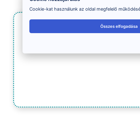
Cookie-kat használunk az oldal megfelelő működéséh
Összes elfogadása