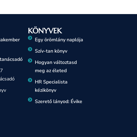
KÖNYVEK
szakember
Egy örömlány naplója
Szív-tan könyv
 tanácsadó
Hogyan változtasd
 7
meg az életed
ácsadó
HR Specialista
nyv
kézikönyv
Szerető lányod: Évike