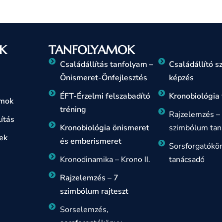
K
TANFOLYAMOK
Családállítás tanfolyam –
Családállító 
Önismeret-Önfejlesztés
képzés
ÉFT-Érzelmi felszabadító
Kronobiológia
amok
tréning
Rajzelemzés –
ítás
Kronobiológia önismeret
szimbólum tan
ek
és emberismeret
Sorsforgatókö
Kronodinamika – Krono II.
tanácsadó
Rajzelemzés – 7
szimbólum rajteszt
Sorselemzés,