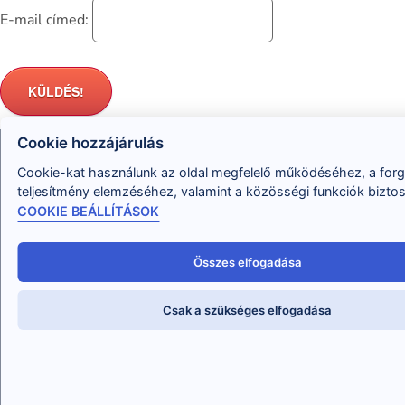
E-mail címed:
Cookie hozzájárulás
Cookie-kat használunk az oldal megfelelő működéséhez, a for
teljesítmény elemzéséhez, valamint a közösségi funkciók bizto
COOKIE BEÁLLÍTÁSOK
Abban tudok Neked segíteni, hogy megtudd, hogyan
Összes elfogadása
oldd meg a problémáidat, hogyan változtasd meg az
életed, és segíts ebben másoknak, mint professzionális
Csak a szükséges elfogadása
tanácsadó!
hello@eletvaltoztatoakademia.hu
+36-30-758-1331