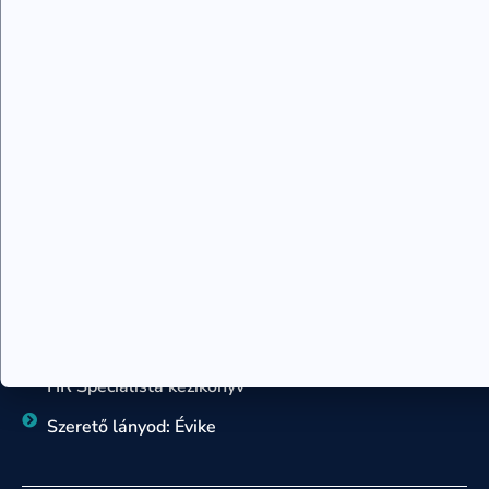
Sorselemzés, sorsforgatókönyv
Teremtés tanfolyam
Családállító szakember képzés
Kronobiológia tanácsadó
Rajzelemzés – 7 szimbólum tanácsadó
Sorsforgatókönyv tanácsadó
KÖNYVEK
Egy örömlány naplója
Szív-tan könyv
Hogyan változtasd meg az életed
HR Specialista kézikönyv
Szerető lányod: Évike