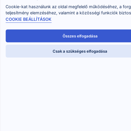
Cookie-kat használunk az oldal megfelelő működéséhez, a for
Találd meg az utadat a saját életedhez, a
teljesítmény elemzéséhez, valamint a közösségi funkciók bizto
boldogságodhoz!
COOKIE BEÁLLÍTÁSOK
Ebben segít ez a kis könyv neked!
Összes elfogadása
LETÖLTÖM A KÖNYVET!
Csak a szükséges elfogadása