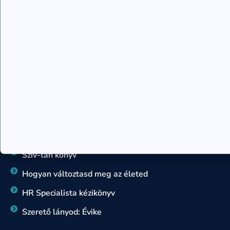
Sorselemzés, sorsforgatókönyv
Teremtés tanfolyam
Családállító szakember képzés
Kronobiológia tanácsadó
Rajzelemzés – 7 szimbólum tanácsadó
Sorsforgatókönyv tanácsadó
KÖNYVEK
Egy örömlány naplója
Szív-tan könyv
Hogyan változtasd meg az életed
HR Specialista kézikönyv
Szerető lányod: Évike