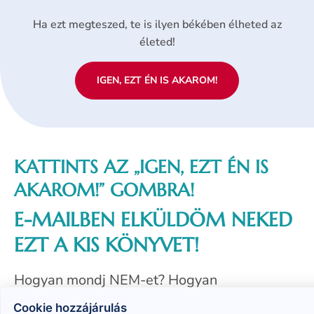
Ha ezt megteszed, te is ilyen békében élheted az
életed!
IGEN, EZT ÉN IS AKAROM!
KATTINTS AZ „IGEN, EZT ÉN IS
AKAROM!” GOMBRA!
E-MAILBEN ELKÜLDÖM NEKED
EZT A KIS KÖNYVET!
Hogyan mondj NEM-et? Hogyan
érvényesítsd asszertívan az érdekeidet?
Cookie hozzájárulás