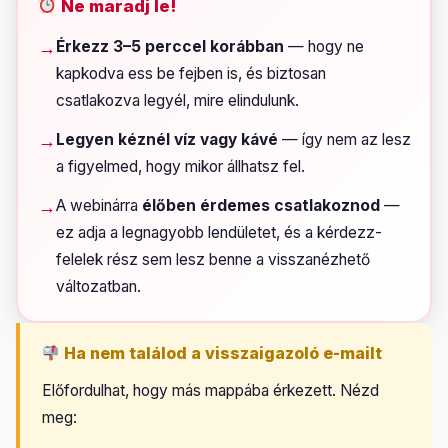
Ne maradj le!
→
Érkezz 3–5 perccel korábban
— hogy ne
kapkodva ess be fejben is, és biztosan
csatlakozva legyél, mire elindulunk.
→
Legyen kéznél víz vagy kávé
— így nem az lesz
a figyelmed, hogy mikor állhatsz fel.
→
A webinárra
élőben érdemes csatlakoznod
—
ez adja a legnagyobb lendületet, és a kérdezz-
felelek rész sem lesz benne a visszanézhető
változatban.
Ha nem találod a visszaigazoló e-mailt
Előfordulhat, hogy más mappába érkezett. Nézd
meg: