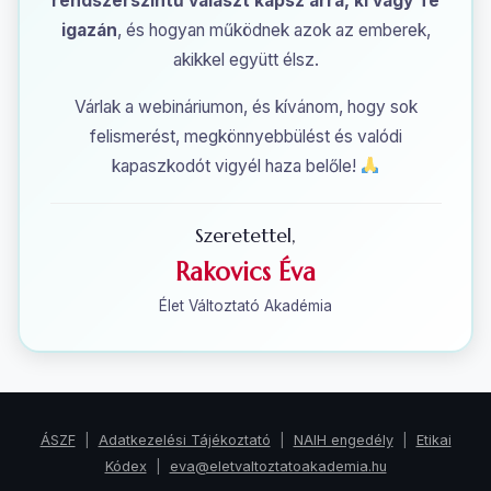
rendszerszintű választ kapsz arra, ki vagy Te
igazán
, és hogyan működnek azok az emberek,
akikkel együtt élsz.
Várlak a webináriumon, és kívánom, hogy sok
felismerést, megkönnyebbülést és valódi
kapaszkodót vigyél haza belőle!
Szeretettel,
Rakovics Éva
Élet Változtató Akadémia
ÁSZF
|
Adatkezelési Tájékoztató
|
NAIH engedély
|
Etikai
Kódex
|
eva@eletvaltoztatoakademia.hu