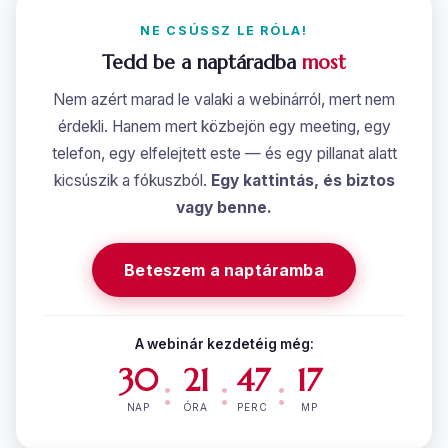
NE CSÚSSZ LE RÓLA!
Tedd be a naptáradba
most
Nem azért marad le valaki a webinárról, mert nem
érdekli. Hanem mert közbejön egy meeting, egy
telefon, egy elfelejtett este — és egy pillanat alatt
kicsúszik a fókuszból.
Egy kattintás, és biztos
vagy benne.
Beteszem a naptáramba
A webinár kezdetéig még:
30
21
47
16
:
:
:
NAP
ÓRA
PERC
MP