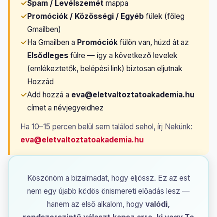
✓
Spam / Levélszemét
mappa
✓
Promóciók / Közösségi / Egyéb
fülek (főleg
Gmailben)
✓
Ha Gmailben a
Promóciók
fülön van, húzd át az
Elsődleges
fülre — így a következő levelek
(emlékeztetők, belépési link) biztosan eljutnak
Hozzád
✓
Add hozzá a
eva@eletvaltoztatoakademia.hu
címet a névjegyeidhez
Ha 10–15 percen belül sem találod sehol, írj Nekünk:
eva@eletvaltoztatoakademia.hu
Köszönöm a bizalmadat, hogy eljössz. Ez az est
nem egy újabb ködös önismereti előadás lesz —
hanem az első alkalom, hogy
valódi,