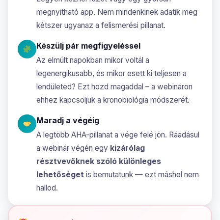
megnyitható app. Nem mindenkinek adatik meg
kétszer ugyanaz a felismerési pillanat.
Készülj pár megfigyeléssel
Az elmúlt napokban mikor voltál a
legenergikusabb, és mikor esett ki teljesen a
lendületed? Ezt hozd magaddal – a webináron
ehhez kapcsoljuk a kronobiológia módszerét.
Maradj a végéig
A legtöbb AHA-pillanat a vége felé jön. Ráadásul
a webinár végén egy
kizárólag
résztvevőknek szóló különleges
lehetőséget
is bemutatunk — ezt máshol nem
hallod.