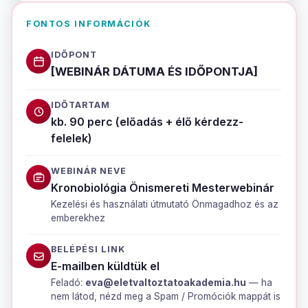
FONTOS INFORMÁCIÓK
IDŐPONT
[WEBINÁR DÁTUMA ÉS IDŐPONTJA]
IDŐTARTAM
kb. 90 perc (előadás + élő kérdezz-
felelek)
WEBINÁR NEVE
Kronobiológia Önismereti Mesterwebinár
Kezelési és használati útmutató Önmagadhoz és az
emberekhez
BELÉPÉSI LINK
E-mailben küldtük el
Feladó:
eva@eletvaltoztatoakademia.hu
— ha
nem látod, nézd meg a Spam / Promóciók mappát is