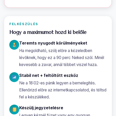
FELKÉSZÜLÉS
Hogy a maximumot hozd ki belőle
Teremts nyugodt körülményeket
Ha megoldható, szólj előre a közeledben
lévőknek, hogy ez a 90 perc Neked szól. Minél
kevesebb a zavar, annál többet viszel haza.
Stabil net + feltöltött eszköz
Ne a 18:02-es pánik legyen a bemelegítés.
Ellenőrizd előre az internetkapcsolatod, és töltsd
fel a készüléked.
Készülj jegyzetelésre
Legyen kéznél füzet vagy egy gyorsan