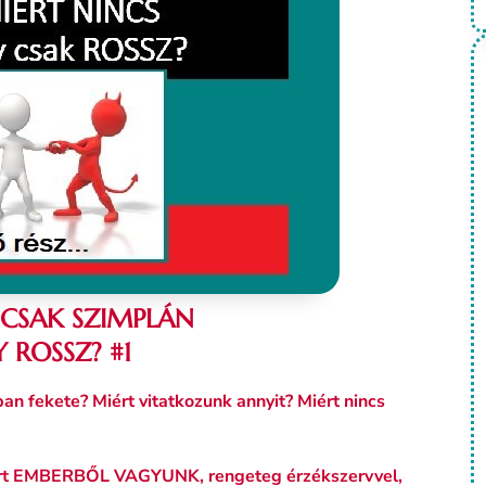
 CSAK SZIMPLÁN
Y ROSSZ? #1
ban fekete? Miért vitatkozunk annyit? Miért nincs
ert EMBERBŐL VAGYUNK, rengeteg érzékszervvel,