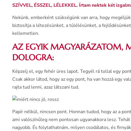
SZÍVVEL, ÉSSZEL, LÉLEKKEL. Írtam nektek két izgalm
Nekünk, emberként szükségünk van arra, hogy megéljük, 
biztosítja a létezésünket, a túlélésünket, a fejlődésünke
kellemetlen.
AZ EGYIK MAGYARÁZATOM, M
DOLOGRA:
Képzelj el, egy fehér üres lapot. Tegyél rá tollal egy pon
Csak akkor látod, hogy az egy pont, ha van hozzá egy val
rajta tud lenni, azaz látszani tud.
Papír nélkül, nincsen pont. Honnan tudod, hogy az a pont
ami valószínűleg nem pontosan ugyanakkora lesz. Tehát 
nagyobb. És folytathatnám, milyen csodálatos, és firnyá