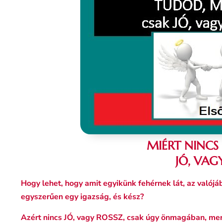
MIÉRT NINCS
JÓ, VAG
Hogy lehet, hogy amit egyikünk fehérnek lát, az valójá
egyszerűen egy igazság, és kész?
Azért nincs JÓ, vagy ROSSZ, csak úgy önmagában, m