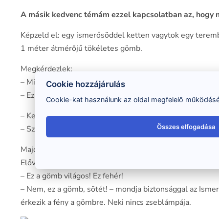
A másik kedvenc témám ezzel kapcsolatban az, hogy m
Képzeld el: egy ismerősöddel ketten vagytok egy terembe
1 méter átmérőjű tökéletes gömb.
Megkérdezlek:
– Milyen színű a gömb, kedves Olvasó?
Cookie hozzájárulás
– Ez a gömb, sötét színű, szerintem szürke.
Cookie-kat használunk az oldal megfelelő működéséh
– Kedves Olvasó Ismerőse. Milyen színű a gömb?
Összes elfogadása
– Szerintem is sötét szürke.
Majd aztán, mert szeretnél teljesen pontos választ adni
Előveszed, bekapcsolod, rávilágítasz a gömbre, és megsz
– Ez a gömb világos! Ez fehér!
– Nem, ez a gömb, sötét! – mondja biztonsággal az Ismer
érkezik a fény a gömbre. Neki nincs zseblámpája.