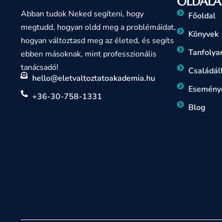
OLDALA
Abban tudok Neked segíteni, hogy
Főoldal
megtudd, hogyan oldd meg a problémáidat,
Könyvek
hogyan változtasd meg az életed, és segíts
Tanfoly
ebben másoknak, mint professzionális
tanácsadó!
Családáll
hello@eletvaltoztatoakademia.hu
Esemény
+36-30-758-1331
Blog