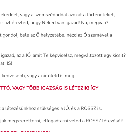
erekeddel, vagy a szomszédoddal azokat a történeteket,
or azt érezted, hogy Neked van igazad! Na, megvan?
t gondolj bele az Ő helyzetébe, nézd az Ő szemével a
azad, az a JÓ, amit Te képviselsz, megváltozott egy kicsit?
t. IS!
l kedvesebb, vagy akár öleld is meg.
TTŐ, VAGY TÖBB IGAZSÁG IS LÉTEZIK!
ÍGY
 a létezésünkhöz szükséges a JÓ, és a ROSSZ is.
dják megszerettetni, elfogadtatni veled a ROSSZ létezését!