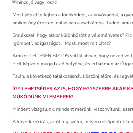
Most játszd le fejben a főnököddel, az anyósoddal, a gy
amikor úgy érezted, nálad van a zseblámpa. Tudod, amik
Emlékszel, hogy akkor különbözött a véleményetek? Pici
“gömböt”, az igazságot… Most, most mit látsz?
Amikor TELJESEN BIZTOS voltál abban, hogy neked volt ig
Picit képzeld magad az ő helyébe, és értsd meg az Ő igazá
Talán, a következő találkozásnál, köszönj előre, és legyé
ÍGY LEHETSÉGES AZ IS, HOGY EGYSZERRE AKÁR KE
MŰKÖDÜNK MI EMBEREK!
Mindent vizsgálunk, mindent mérünk, viszonyítunk, ezért
A következő írás, arról fog szólni, milyen nézőpontok tu