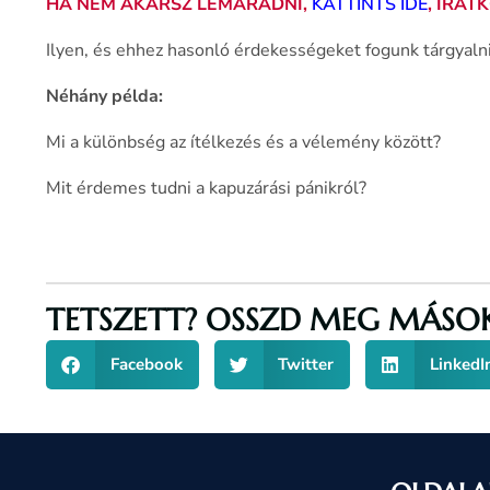
HA NEM AKARSZ LEMARADNI,
KATTINTS IDE
, IRAT
Ilyen, és ehhez hasonló érdekességeket fogunk tárgyalni
Néhány példa:
Mi a különbség az ítélkezés és a vélemény között?
Mit érdemes tudni a kapuzárási pánikról?
TETSZETT? OSSZD MEG MÁSOK
Facebook
Twitter
LinkedI