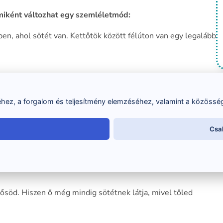
iként változhat egy szemléletmód:
n, ahol sötét van. Kettőtök között félúton van egy legalább
ez, a forgalom és teljesítmény elemzéséhez, valamint a közösség
Csa
, eszedbe jut, hogy van egy zseblámpa a zsebedben.
ólalsz:
ősöd. Hiszen ő még mindig sötétnek látja, mivel tőled