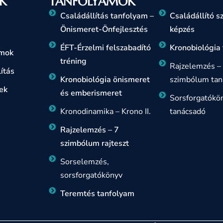
K
TANFOLYAMOK
Családállítás tanfolyam –
Családállító 
Önismeret-Önfejlesztés
képzés
ÉFT-Érzelmi felszabadító
Kronobiológia
amok
tréning
Rajzelemzés –
ítás
Kronobiológia önismeret
szimbólum tan
ek
és emberismeret
Sorsforgatókö
Kronodinamika – Krono II.
tanácsadó
Rajzelemzés – 7
szimbólum rajteszt
Sorselemzés,
sorsforgatókönyv
Teremtés tanfolyam