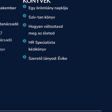
KÖNYVEK
szakember
Egy örömlány naplója
Szív-tan könyv
 tanácsadó
Hogyan változtasd
 7
meg az életed
ácsadó
HR Specialista
nyv
kézikönyv
Szerető lányod: Évike