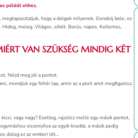
as példát ehhez.
megtapasztaljuk, hogy a dolgok milyenek. Gondolj bele, ez
t. Hideg, meleg. Világos, sötét. Borús, napos. Kellemes,
IÉRT VAN SZÜKSÉG MINDIG KÉT
tot. Nézd meg jól a pontot.
ami, mondjuk egy fehér lap, amin az a pont amit megfigyelsz,
 kicsi, vagy nagy? Esetleg, rajzolsz mellé egy másik pontot,
egymáshoz viszonyítva az egyik kisebb, a másik pedig
kos dolog ez az emberi lét…