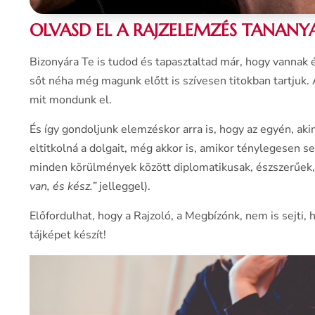
OLVASD EL A RAJZELEMZÉS TANANYA
Bizonyára Te is tudod és tapasztaltad már, hogy vanna
sőt néha még magunk előtt is szívesen titokban tartjuk. 
mit mondunk el.
És így gondoljunk elemzéskor arra is, hogy az egyén, akin
eltitkolná a dolgait, még akkor is, amikor ténylegesen
minden körülmények között diplomatikusak, észszerűek, 
van, és kész.”
jelleggel).
Előfordulhat, hogy a Rajzoló, a Megbízónk, nem is sejti,
tájképet készít!