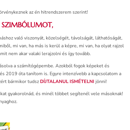
 törvénykeznek az én hitrendszerem szerint!
7 SZIMBÓLUMOT
,
áshoz való viszonyát, közelségét, távolságát, láthatóságát,
miből, mi van, ha más is kerül a képre, mi van, ha olyat rajzol
it nem akar valaki lerajzolni és így tovább.
másolva a számítógépembe. Azokból fogok képeket és
 és 2019 óta tanítom is. Egyre intenzívebb a kapcsolatom a
zért bármikor tudsz
DÍJTALANUL ISMÉTELNI
jönni!
okat gyakorolnád, és minél többet segítenél vele másoknak!
anyaghoz.