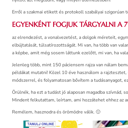
Erről a szakmai etikett és protokoll szabályai szigorúan
EGYENKÉNT FOGJUK TÁRGYALNI A
az elrendezést, a vonalvezetést, a dolgok méreteit, egym
elbújtatását, túlsatírozottságát. Mi van, ha több van vala
a képbe, amit még sosem láttunk ezelőtt, mi van, ha valam
Jelenleg több, mint 150 páciensem rajza van nálam be
példákat mutatni! Közel 10 éve használom a rajztesztet,
módszerrel, és folyamatosan bővítem a tudásanyagot, e
Örülnék, ha ezt a tudást jó alaposan magadba szívnád, s
Mindent felkutattam, leírtam, ami hozzátehet ehhez az 
Remélem, hasznodra és örömödre válik. 🙂