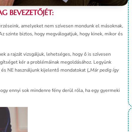
G BEVEZETŐJÉT:
k érzéseink, amelyeket nem szívesen mondunk el másoknak,
Az szinte biztos, hogy megválogatjuk, hogy kinek, mikor és
ek a rajzát vizsgáljuk, lehetséges, hogy ő is szívesen
 segítséget kér a problémáinak megoldásához. Legyünk
és NE használjunk kijelentő mondatokat (
„Már pedig így
 hogy ennyi sok mindenre fény derül róla, ha egy gyermeki