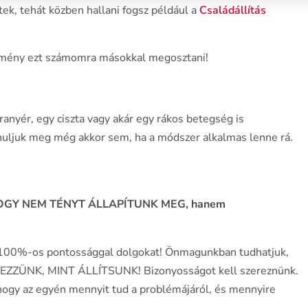
ek, tehát közben hallani fogsz például a
Családállítás
élmény ezt számomra másokkal megosztani!
anyér, egy ciszta vagy akár egy rákos betegség is
anuljuk meg még akkor sem, ha a módszer alkalmas lenne rá.
OGY NEM TÉNYT ÁLLAPÍTUNK MEG, hanem
k 100%-os pontossággal dolgokat! Önmagunkban tudhatjuk,
RDEZZÜNK, MINT ÁLLÍTSUNK! Bizonyosságot kell szereznünk.
gy az egyén mennyit tud a problémájáról, és mennyire