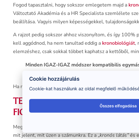
Fogod tapasztalni, hogy sokszor emlegetem majd a
kron
Változtató Akadémia és a HR Specialista szemlélete szer
beállítása. Vagyis milyen képességekkel, tulajdonságokka
A rajzot pedig sokszor ahhoz viszonyítom, és így 100% 
kell aggódnod, ha nem tanultad eddig a
kronobiológiát
,
elemzéshez, csak sokkal többet kaphatsz a kettőből, min
Minden IGAZ-IGAZ módszer kompatibilis egymáss
igazát
alátámasztják, több oldalról is megmutatj
Cookie hozzájárulás
Ha nem tanultad még a
kronobiológiát
, akkor bátran ke
Cookie-kat használunk az oldal megfelelő működéséh
TEHÁT, MOST ITT A
RAJZELEM
Összes elfogadása
FIGYELEMBE VESSZÜK.
Megtanuljuk, hogy mi mit jelent, és azt is mellé tesszük, 
mit jelent, mit üzen a számunkra. Ez a „
kronós látás”
és e