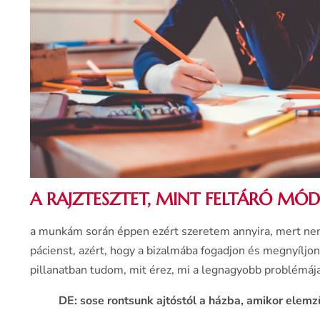
A RAJZTESZTET, MINT FELTÁRÓ MÓD
a munkám során éppen ezért szeretem annyira, mert nem 
pácienst, azért, hogy a bizalmába fogadjon és megnyíljo
pillanatban tudom, mit érez, mi a legnagyobb problémáj
DE: sose rontsunk ajtóstól a házba, amikor elemz