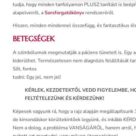
tudja, hogy minden tanfolyamon PLUSZ tanítást is beépít
alapelveiről, a
Sorsforgatókönyv
rendszeréről.
Hiszen, minden mindennel összefügg, és fantasztikus 
BETEGSÉGEK
A szimbólumok megmutatják a páciens tüneteit is. Egy ar
kiderülhet. Természetesen nem diagnózis felállítását t
Sőt, fontos
tudni: Egy jel, nem jel!
KÉRLEK, KEZDETEKTŐL VEDD FIGYELEMBE, H
FELTÉTELEZÜNK ÉS KÉRDEZÜNK!
Képesek vagyunk rá, hogy a rajz alapján megállapítsun
de kimondáskor körültekintőek legyünk, és inkább KÉ
Nem a dolog, a probléma VANSÁGÁRÓL, hanem arról, ho
nyitott azt megtudni, vagy milyen ütemezésben!