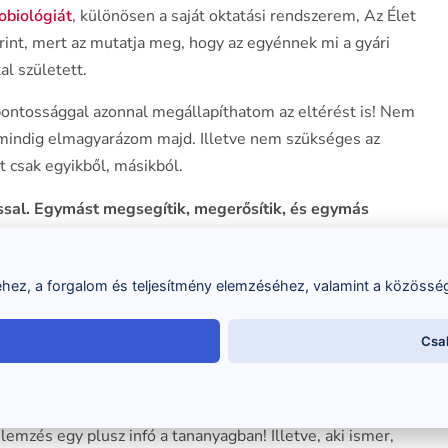
obiológiát
, különösen a saját oktatási rendszerem, Az Élet
int, mert az mutatja meg, hogy az egyénnek mi a gyári
l született.
pontossággal azonnal megállapíthatom az eltérést is! Nem
 mindig elmagyarázom majd. Illetve nem szükséges az
t csak egyikből, másikból.
al. Egymást megsegítik, megerősítik, és egymás
ák!
ress meg, és megbeszéljük a módját… 🙂
ez, a forgalom és teljesítmény elemzéséhez, valamint a közösség
ZÉSBEN
MINDKETTŐT
Csa
hogyha eltér a kronobiológiai adottságaitól a rajza, akkor az
lemzés egy plusz infó a tananyagban! Illetve, aki ismer,