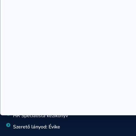
Rajzelemzés – 7 szimbólum rajteszt
Sorselemzés, sorsforgatókönyv
Teremtés tanfolyam
Családállító szakember képzés
Kronobiológia tanácsadó
Rajzelemzés – 7 szimbólum tanácsadó
Sorsforgatókönyv tanácsadó
KÖNYVEK
Egy örömlány naplója
Szív-tan könyv
Hogyan változtasd meg az életed
HR Specialista kézikönyv
Szerető lányod: Évike