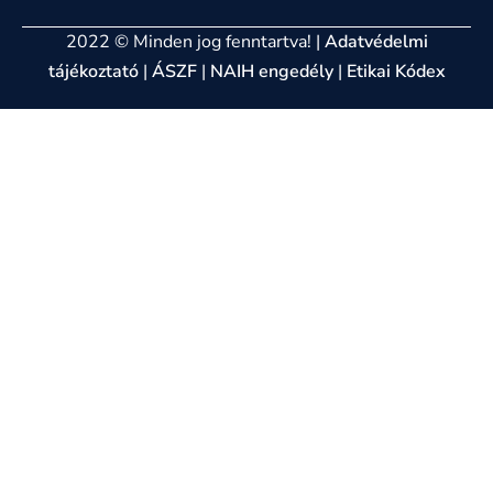
2022 © Minden jog fenntartva! |
Adatvédelmi
tájékoztató
|
ÁSZF
|
NAIH engedély
|
Etikai Kódex