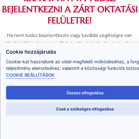
BEJELENTKEZNI A ZÁRT OKTATÁSI
FELÜLETRE!
Ha nem tudsz bejelentkezni vagy további segítségre van
szükséged írj nekem a eva@eletvaltoztatoakademia.hu címre.
Cookie hozzájárulás
Cookie-kat használunk az oldal megfelelő működéséhez, a for
teljesítmény elemzéséhez, valamint a közösségi funkciók bizto
COOKIE BEÁLLÍTÁSOK
Összes elfogadása
Abban tudok Neked segíteni, hogy megtudd, hogyan
oldd meg a problémáidat, hogyan változtasd meg az
Csak a szükséges elfogadása
életed, és segíts ebben másoknak, mint professzionális
tanácsadó!
hello@eletvaltoztatoakademia.hu
+36-30-758-1331