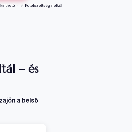
inthető · ✓ Kötelezettség nélkül
tál – és
szajön a belső