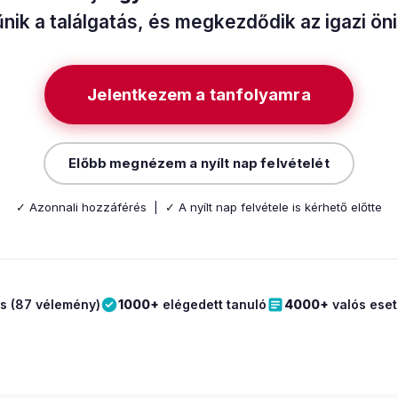
ik a találgatás, és megkezdődik az igazi ön
Jelentkezem a tanfolyamra
Előbb megnézem a nyílt nap felvételét
✓ Azonnali hozzáférés | ✓ A nyílt nap felvétele is kérhető előtte
s (87 vélemény)
1000+
elégedett tanuló
4000+
valós eset