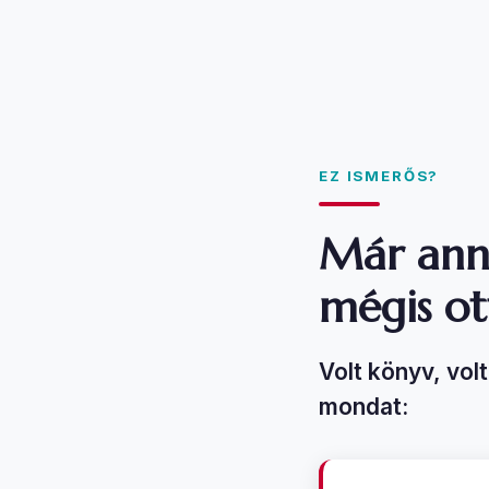
EZ ISMERŐS?
Már anny
mégis ott
Volt könyv, vol
mondat: