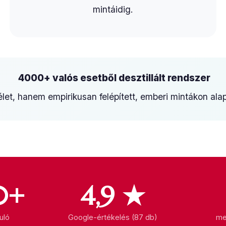
mintáidig.
4000+ valós esetből desztillált rendszer
et, hanem empirikusan felépített, emberi mintákon alap
0+
4,9 ★
uló
Google-értékelés (87 db)
me