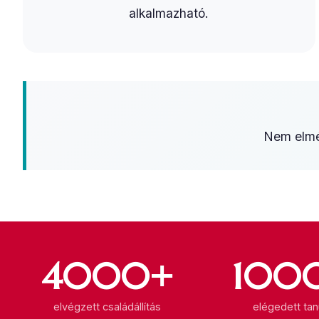
alkalmazható.
Nem elmél
4000+
100
elvégzett családállítás
elégedett tan