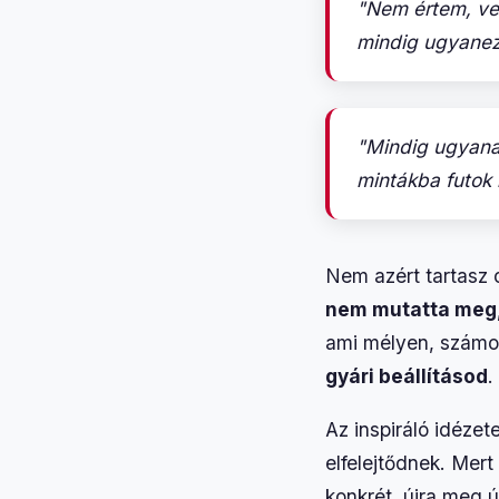
"Nem értem, vel
mindig ugyanez
"Mindig ugyana
mintákba futok 
Nem azért tartasz 
nem mutatta meg,
ami mélyen, számokb
gyári beállításod
.
Az inspiráló idézet
elfelejtődnek. Mer
konkrét, újra meg ú