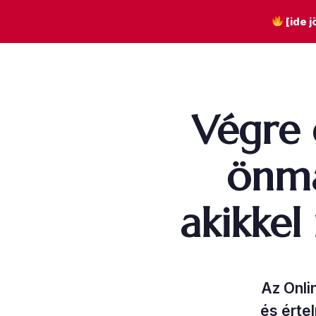
[ide 
Végre
önma
akikkel
Az Onli
és érte