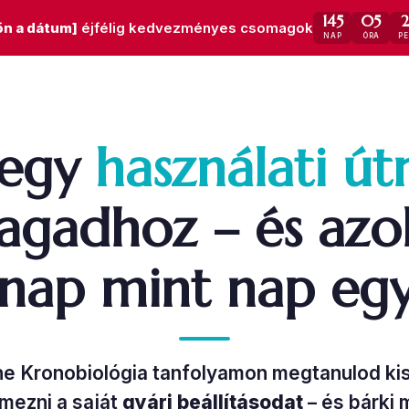
145
05
jön a dátum]
éjfélig kedvezményes csomagok
NAP
ÓRA
P
 egy
használati ú
gadhoz – és azo
 nap mint nap egy
ne Kronobiológia tanfolyamon megtanulod ki
lmezni a saját
gyári beállításodat
– és bárki 