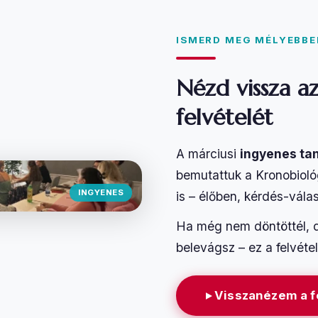
ISMERD MEG MÉLYEBBE
Nézd vissza az
felvételét
A márciusi
ingyenes tan
bemutattuk a Kronobioló
INGYENES
is – élőben, kérdés-válas
Ha még nem döntöttél, d
belevágsz – ez a felvéte
Visszanézem a f