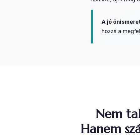
A jó önismere
hozzá a megfel
Nem tal
Hanem szá