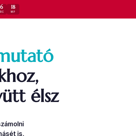
26
17
ERC
MP
tmutató
khoz,
ütt élsz
számolni
másét is.