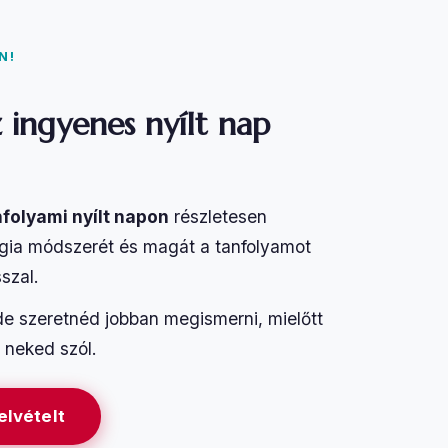
N!
 ingyenes nyílt nap
folyami nyílt napon
részletesen
gia módszerét és magát a tanfolyamot
szal.
e szeretnéd jobban megismerni, mielőtt
l neked szól.
elvételt