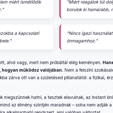
em miért ismétlődik
"Miért reagálok túl dol
."
borulok ki hamarabb, 
zokba a kapcsolati
"Nincs igazi használa
bele."
önmagamhoz."
ott, ahol vagy, mert nem próbáltál elég keményen.
Hane
 hogyan működsz valójában.
Nem a felszíni szokásaid
a zárva ott van a születésed pillanatától: a fizikai, érz
ek megszűnnek hatni, a tesztek elavulnak, az instant ö
t mind az élmény szintjén maradnak – soha nem adják a
jra alkalmazható rendszert, ami valóban változtat.