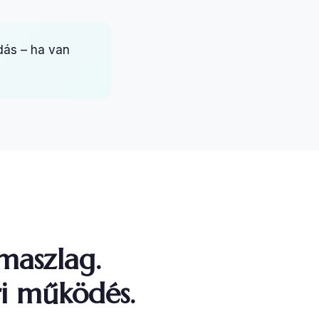
dás – ha van
maszlag.
i működés.