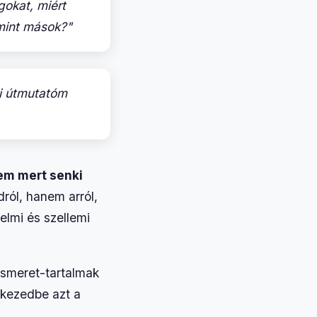
gokat, miért
mint mások?"
ti útmutatóm
m mert senki
ról, hanem arról,
elmi és szellemi
nismeret-tartalmak
 kezedbe azt a