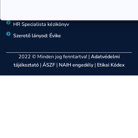
Szív-tan könyv
Hogyan változtasd meg az életed
HR Specialista kézikönyv
Szerető lányod: Évike
2022 © Minden jog fenntartva! |
Adatvédelmi
tájékoztató
|
ÁSZF
|
NAIH engedély
|
Etikai Kódex