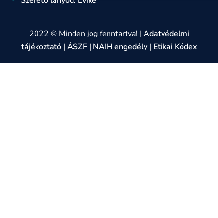
Szerető lányod: Évike
2022 © Minden jog fenntartva! |
Adatvédelmi
tájékoztató
|
ÁSZF
|
NAIH engedély
|
Etikai Kódex