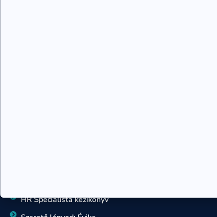
Rajzelemzés – 7 szimbólum rajteszt
Sorselemzés, sorsforgatókönyv
Teremtés tanfolyam
Családállító szakember képzés
Kronobiológia tanácsadó
Rajzelemzés – 7 szimbólum tanácsadó
Sorsforgatókönyv tanácsadó
KÖNYVEK
Egy örömlány naplója
Szív-tan könyv
Hogyan változtasd meg az életed
HR Specialista kézikönyv