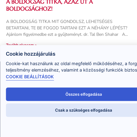
A BOLDOGSÁG TITKA, AZAZ ÚT A
BOLDOGSÁGHOZ!
A BOLDOGSÁG TITKA MIT GONDOLSZ, LEHETSÉGES
BETARTANI, TE BE FOGOD TARTANI EZT A NÉHÁNY LÉPÉST?
Ajánlom figyelmedbe ezt a gyűjteményt. dr. Tal Ben Shahar A
Tovább olvasom »
Cookie hozzájárulás
Cookie-kat használunk az oldal megfelelő működéséhez, a for
teljesítmény elemzéséhez, valamint a közösségi funkciók bizto
COOKIE BEÁLLÍTÁSOK
Összes elfogadása
Abban tudok Neked segíteni, hogy megtudd, hogyan
Csak a szükséges elfogadása
oldd meg a problémáidat, hogyan változtasd meg az
életed, és segíts ebben másoknak, mint professzionális
tanácsadó!
hello@eletvaltoztatoakademia.hu