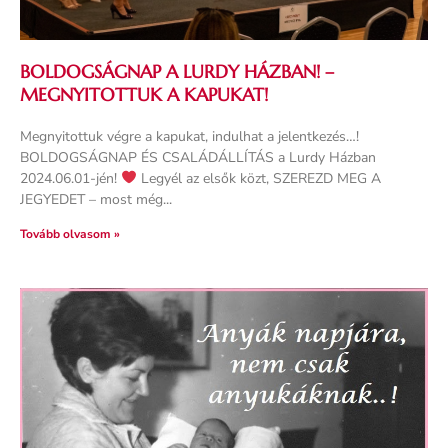
BOLDOGSÁGNAP A LURDY HÁZBAN! –
MEGNYITOTTUK A KAPUKAT!
Megnyitottuk végre a kapukat, indulhat a jelentkezés…!
BOLDOGSÁGNAP ÉS CSALÁDÁLLÍTÁS a Lurdy Házban
2024.06.01-jén!
Legyél az elsők közt, SZEREZD MEG A
JEGYEDET – most még
Tovább olvasom »