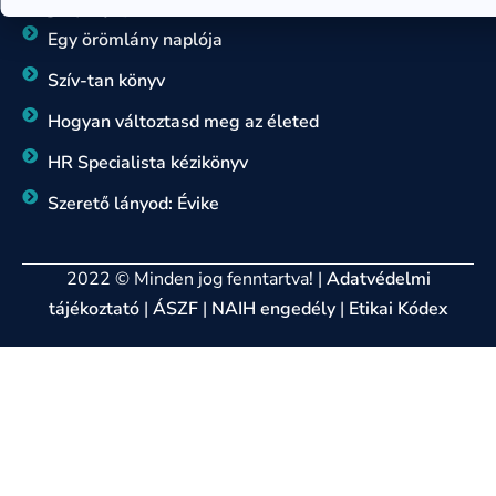
KÖNYVEK
Egy örömlány naplója
Szív-tan könyv
Hogyan változtasd meg az életed
HR Specialista kézikönyv
Szerető lányod: Évike
2022 © Minden jog fenntartva! |
Adatvédelmi
tájékoztató
|
ÁSZF
|
NAIH engedély
|
Etikai Kódex