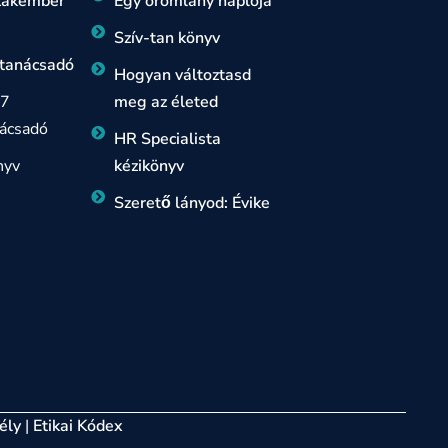
szakember
Egy örömlány naplója
Szív-tan könyv
 tanácsadó
Hogyan változtasd
 7
meg az életed
ácsadó
HR Specialista
nyv
kézikönyv
Szerető lányod: Évike
ély
|
Etikai Kódex