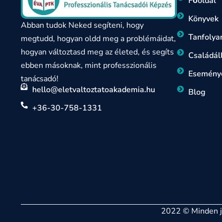
Főoldal
Könyvek
Abban tudok Neked segíteni, hogy
Tanfoly
megtudd, hogyan oldd meg a problémáidat,
hogyan változtasd meg az életed, és segíts
Családáll
ebben másoknak, mint professzionális
Esemény
tanácsadó!
hello@eletvaltoztatoakademia.hu
Blog
+36-30-758-1331
2022 © Minden jo