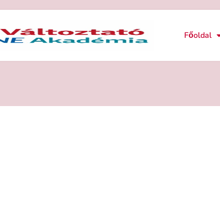
Főoldal
P