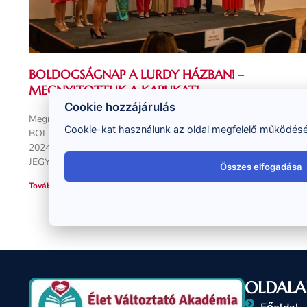
BOLDOGSÁGNAP A LURDY HÁZBAN! –
MEGNYITOTTUK A KAPUKAT!
Cookie hozzájárulás
Megnyitottuk végre a kapukat, indulhat a jelentkezés…!
Cookie-kat használunk az oldal megfelelő működéséh
BOLDOGSÁGNAP ÉS CSALÁDÁLLÍTÁS a Lurdy Házban
2024.06.01-jén! ❤️ Legyél az elsők közt, SZEREZD MEG A
JEGYEDET – most még
Összes elfogadása
Tovább olvasom »
OLDALA