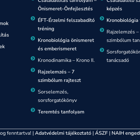
Családállítás tanfolyam –
Családállító 
Önismeret-Önfejlesztés
képzés
ÉFT-Érzelmi felszabadító
Kronobiológia
amok
tréning
Rajzelemzés –
ítás
Kronobiológia önismeret
szimbólum tan
ek
és emberismeret
Sorsforgatókö
Kronodinamika – Krono II.
tanácsadó
Rajzelemzés – 7
szimbólum rajteszt
Sorselemzés,
sorsforgatókönyv
Teremtés tanfolyam
g fenntartva! |
Adatvédelmi tájékoztató
|
ÁSZF
|
NAIH enged