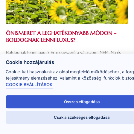
ÖNISMERET A LEGHATÉKONYABB MÓDON –
BOLDOGNAK LENNI LUXUS?
Boldognak lenni luxus? Erre egyszerű a válaszom: NEM. Na és
sikeresnek? Az sem. Itt, az Élet Változtató Akadémiában azért
Cookie hozzájárulás
dolgozunk, hogy Te boldog és sikeres
Cookie-kat használunk az oldal megfelelő működéséhez, a for
Tovább olvasom »
teljesítmény elemzéséhez, valamint a közösségi funkciók bizto
COOKIE BEÁLLÍTÁSOK
Összes elfogadása
Csak a szükséges elfogadása
Abban tudok Neked segíteni, hogy megtudd, hogyan