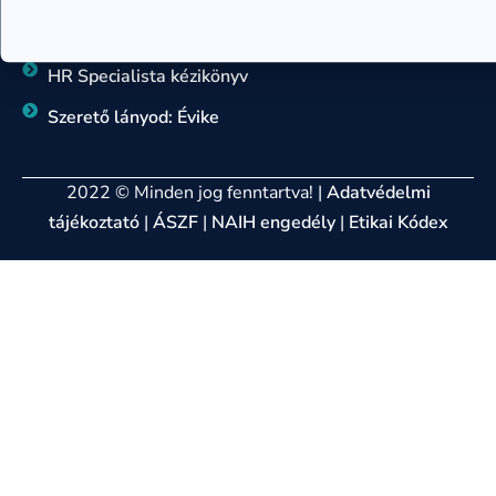
Hogyan változtasd meg az életed
HR Specialista kézikönyv
Szerető lányod: Évike
2022 © Minden jog fenntartva! |
Adatvédelmi
tájékoztató
|
ÁSZF
|
NAIH engedély
|
Etikai Kódex