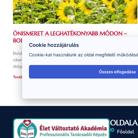
ÖNISMERET A LEGHATÉKONYABB MÓDON –
BOLDOGNAK LENNI LUXUS?
Cookie hozzájárulás
Boldognak lenni luxus? Erre egyszerű a válaszom: NEM. Na és
Cookie-kat használunk az oldal megfelelő működéséh
sikeresnek? Az sem. Itt, az Élet Változtató Akadémiában azért
dolgozunk, hogy Te boldog és sikeres
Összes elfogadása
Tovább olvasom »
OLDALA
Főoldal