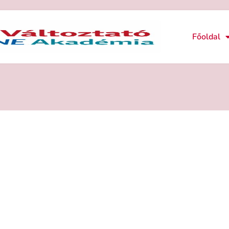
Főoldal
NÉLKÜLI SZERETET