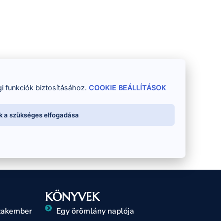
i funkciók biztosításához.
COOKIE BEÁLLÍTÁSOK
k a szükséges elfogadása
KÖNYVEK
szakember
Egy örömlány naplója