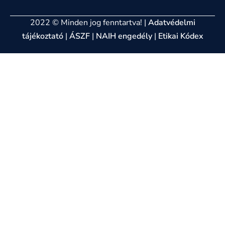
2022 © Minden jog fenntartva! |
Adatvédelmi
tájékoztató
|
ÁSZF
|
NAIH engedély
|
Etikai Kódex