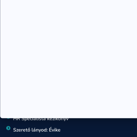
Rajzelemzés – 7 szimbólum rajteszt
Sorselemzés, sorsforgatókönyv
Teremtés tanfolyam
Családállító szakember képzés
Kronobiológia tanácsadó
Rajzelemzés – 7 szimbólum tanácsadó
Sorsforgatókönyv tanácsadó
KÖNYVEK
Egy örömlány naplója
Szív-tan könyv
Hogyan változtasd meg az életed
HR Specialista kézikönyv
Szerető lányod: Évike