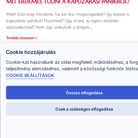
MIT ÉRDEMES TUDNI A KAPUZÁRÁSI PÁNIKRÓL?
Miért őrül meg mindenki, ha azt érzi, megöregedett? Így kezeld a
kapuzárási pánikot! Elszúrtad? Úgy érzed, az egész életedet
elpocsékoltad? Nem úgy alakultak a dolgok,
Tovább olvasom »
Cookie hozzájárulás
Cookie-kat használunk az oldal megfelelő működéséhez, a for
teljesítmény elemzéséhez, valamint a közösségi funkciók bizto
COOKIE BEÁLLÍTÁSOK
Összes elfogadása
Abban tudok Neked segíteni, hogy megtudd, hogyan
oldd meg a problémáidat, hogyan változtasd meg az
Csak a szükséges elfogadása
életed, és segíts ebben másoknak, mint professzionális
tanácsadó!
hello@eletvaltoztatoakademia.hu