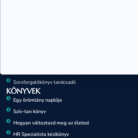
Kronodinamika – Krono II.
Rajzelemzés – 7 szimbólum rajteszt
Sorselemzés, sorsforgatókönyv
Teremtés tanfolyam
Családállító szakember képzés
Kronobiológia tanácsadó
Rajzelemzés – 7 szimbólum tanácsadó
Sorsforgatókönyv tanácsadó
KÖNYVEK
Egy örömlány naplója
Szív-tan könyv
Hogyan változtasd meg az életed
HR Specialista kézikönyv