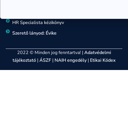
Szív-tan könyv
Hogyan változtasd meg az életed
HR Specialista kézikönyv
Szerető lányod: Évike
2022 © Minden jog fenntartva! |
Adatvédelmi
tájékoztató
|
ÁSZF
|
NAIH engedély
|
Etikai Kódex