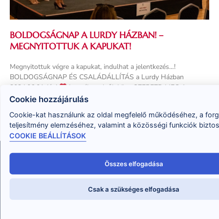
BOLDOGSÁGNAP A LURDY HÁZBAN! –
MEGNYITOTTUK A KAPUKAT!
Megnyitottuk végre a kapukat, indulhat a jelentkezés…!
BOLDOGSÁGNAP ÉS CSALÁDÁLLÍTÁS a Lurdy Házban
2024.06.01-jén!
Legyél az elsők közt, SZEREZD MEG A
JEGYEDET – most még
Cookie hozzájárulás
Tovább olvasom »
Cookie-kat használunk az oldal megfelelő működéséhez, a for
teljesítmény elemzéséhez, valamint a közösségi funkciók bizto
COOKIE BEÁLLÍTÁSOK
Összes elfogadása
Csak a szükséges elfogadása
Abban tudok Neked segíteni, hogy megtudd, hogyan