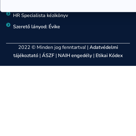
Hogyan változtasd meg az életed
HR Specialista kézikönyv
Szerető lányod: Évike
2022 © Minden jog fenntartva! |
Adatvédelmi
tájékoztató
|
ÁSZF
|
NAIH engedély
|
Etikai Kódex