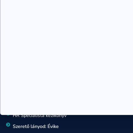
Rajzelemzés – 7 szimbólum rajteszt
Sorselemzés, sorsforgatókönyv
Teremtés tanfolyam
Családállító szakember képzés
Kronobiológia tanácsadó
Rajzelemzés – 7 szimbólum tanácsadó
Sorsforgatókönyv tanácsadó
KÖNYVEK
Egy örömlány naplója
Szív-tan könyv
Hogyan változtasd meg az életed
HR Specialista kézikönyv
Szerető lányod: Évike