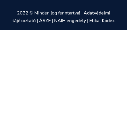
2022 © Minden jog fenntartva! |
Adatvédelmi
tájékoztató
|
ÁSZF
|
NAIH engedély
|
Etikai Kódex