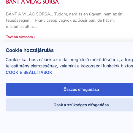
BÁNT A VILÁG SORSA
BÁNT A VILÁG SORSA… Tudom, nem az én ügyem, nem az én
felelősségem… Piciny csepp vagyok az óceánban, de hát mi
másból is áll az
Tovább olvasom »
Cookie hozzájárulás
Cookie-kat használunk az oldal megfelelő működéséhez, a for
teljesítmény elemzéséhez, valamint a közösségi funkciók bizto
COOKIE BEÁLLÍTÁSOK
Összes elfogadása
Abban tudok Neked segíteni, hogy megtudd, hogyan
oldd meg a problémáidat, hogyan változtasd meg az
Csak a szükséges elfogadása
életed, és segíts ebben másoknak, mint professzionális
tanácsadó!
hello@eletvaltoztatoakademia.hu